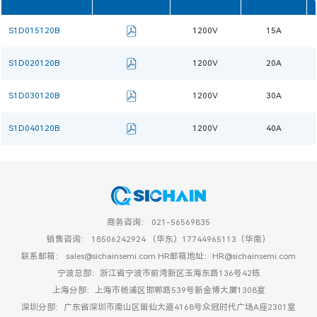
S1D015120B
1200V
15A
S1D020120B
1200V
20A
S1D030120B
1200V
30A
S1D040120B
1200V
40A
商务咨询： 021-56569835
销售咨询： 18506242924 （华东）17744965113（华南）
联系邮箱： sales@sichainsemi.com HR邮箱地址：HR@sichainsemi.com
宁波总部：浙江省宁波市前湾新区玉海东路136号42栋
上海分部：上海市杨浦区邯郸路539号新金博大厦1308室
深圳分部：广东省深圳市南山区留仙大道4168号众冠时代广场A座2301室