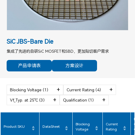
SiC JBS-Bare Die
集成了先进的自研SiC MOSFET和SBD，更加贴切客户需求
产品申请表
方案设计
Blocking Voltage
(1)
Current Rating
(4)
Vf_Typ. at 25℃
(3)
Qualification
(1)
Blocking
Current
Product SKU
DataSheet
Voltage
Rating